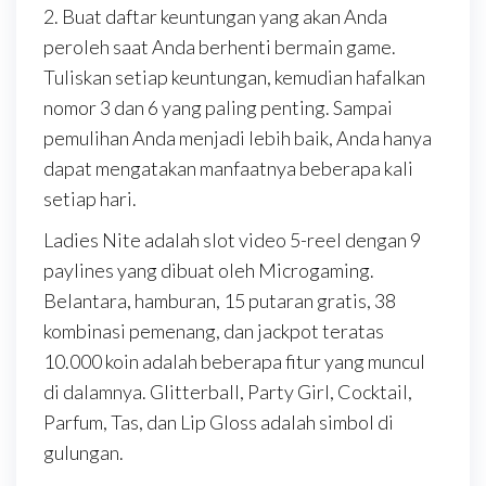
2. Buat daftar keuntungan yang akan Anda
peroleh saat Anda berhenti bermain game.
Tuliskan setiap keuntungan, kemudian hafalkan
nomor 3 dan 6 yang paling penting. Sampai
pemulihan Anda menjadi lebih baik, Anda hanya
dapat mengatakan manfaatnya beberapa kali
setiap hari.
Ladies Nite adalah slot video 5-reel dengan 9
paylines yang dibuat oleh Microgaming.
Belantara, hamburan, 15 putaran gratis, 38
kombinasi pemenang, dan jackpot teratas
10.000 koin adalah beberapa fitur yang muncul
di dalamnya. Glitterball, Party Girl, Cocktail,
Parfum, Tas, dan Lip Gloss adalah simbol di
gulungan.