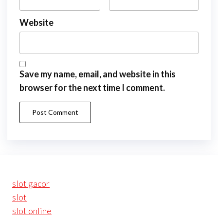
Website
Save my name, email, and website in this
browser for the next time I comment.
slot gacor
slot
slot online