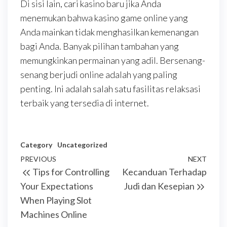
Di sisi lain, cari kasino baru jika Anda
menemukan bahwa kasino game online yang
Anda mainkan tidak menghasilkan kemenangan
bagi Anda. Banyak pilihan tambahan yang
memungkinkan permainan yang adil. Bersenang-
senang berjudi online adalah yang paling
penting. Ini adalah salah satu fasilitas relaksasi
terbaik yang tersedia di internet.
Category
Uncategorized
Post
Previous
PREVIOUS
NEXT
Next
Tips for Controlling
Kecanduan Terhadap
navigation
Post
Post
Your Expectations
Judi dan Kesepian
When Playing Slot
Machines Online