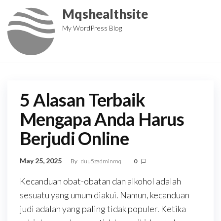
Skip
Mqshealthsite
to
My WordPress Blog
the
content
5 Alasan Terbaik
Mengapa Anda Harus
Berjudi Online
May 25, 2025
By
duu5zadminmq
0
Kecanduan obat-obatan dan alkohol adalah
sesuatu yang umum diakui. Namun, kecanduan
judi adalah yang paling tidak populer. Ketika