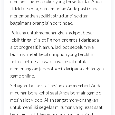
memberi mereka rokok yang tersedia dan Anda
tidak tersedia, dan kemudian Anda pasti dapat
menempatkan sedikit struktur di sekitar
bagaimana orang lain bertindak.
Peluang untuk memenangkan jackpot besar
lebih tinggi di slot Pg non-progresif daripada
slot progresif. Namun, jackpot sebelumnya
biasanya lebih kecil daripada yang terakhir,
tetapi tetap saja waktunya tepat untuk
memenangkan jackpot kecil daripada kehilangan
game online.
Sebagian besar staf kasino akan memberi Anda
minuman beralkohol saat Anda bermain game di
mesin slot video. Akan sangat menyenangkan
untuk memiliki segelas minuman yang lezat saat
bermain. Itulah kesenangan yang ingin Anda