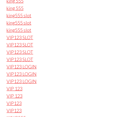
king 555
king 555
king555 slot
king555 slot
king555 slot
VIP123 SLOT
VIP123 SLOT
VIP123 SLOT
VIP123 SLOT
VIP123 LOGIN
VIP123 LOGIN
VIP123 LOGIN
VIP 123
VIP 123
VIP123
VIP123