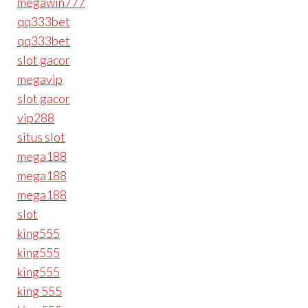
megawin777
qq333bet
qq333bet
slot gacor
megavip
slot gacor
vip288
situs slot
mega188
mega188
mega188
slot
king555
king555
king555
king 555