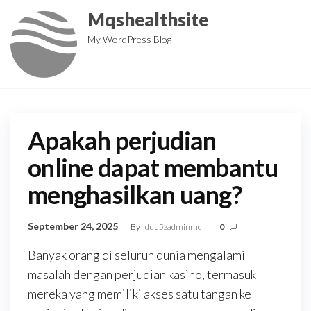
Skip
Mqshealthsite
to
My WordPress Blog
the
content
Apakah perjudian
online dapat membantu
menghasilkan uang?
September 24, 2025
By
duu5zadminmq
0
Banyak orang di seluruh dunia mengalami
masalah dengan perjudian kasino, termasuk
mereka yang memiliki akses satu tangan ke