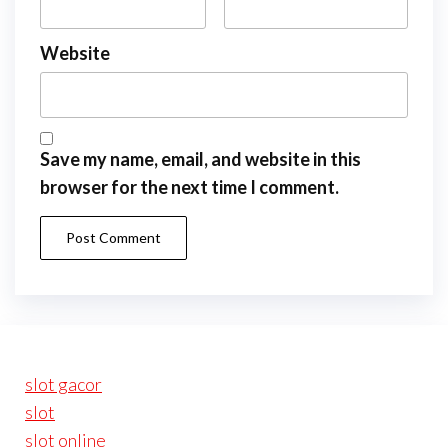
Website
Save my name, email, and website in this
browser for the next time I comment.
slot gacor
slot
slot online