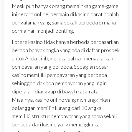
Meskipun banyak orang memainkan game-game
ini secara online, bermain di kasino darat adalah
pengalaman yang sama sekali berbeda di mana
permainan menjadi penting.
Lotere kasino tidak hanya berbeda berdasarkan
berapa banyak angka yang ada di daftar prospek
untuk Anda pilih, mereka bahkan mengajarkan
pembayaran yang berbeda. Sebagian besar
kasino memiliki pembayaran yang berbeda
sehingga tidak ada pembayaran yang ingin
dipelajari dianggap di bawah rata-rata.
Misalnya, kasino online yang memungkinkan
pelanggan memilih kurang dari 10 angka
memiliki struktur pembayaran yang sama sekali
berbeda dari kasino yang memungkinkan