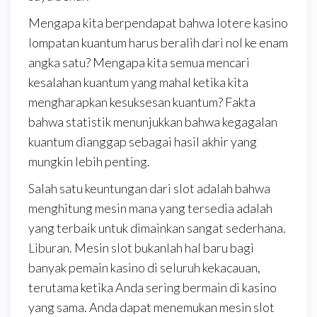
Mengapa kita berpendapat bahwa lotere kasino
lompatan kuantum harus beralih dari nol ke enam
angka satu? Mengapa kita semua mencari
kesalahan kuantum yang mahal ketika kita
mengharapkan kesuksesan kuantum? Fakta
bahwa statistik menunjukkan bahwa kegagalan
kuantum dianggap sebagai hasil akhir yang
mungkin lebih penting.
Salah satu keuntungan dari slot adalah bahwa
menghitung mesin mana yang tersedia adalah
yang terbaik untuk dimainkan sangat sederhana.
Liburan. Mesin slot bukanlah hal baru bagi
banyak pemain kasino di seluruh kekacauan,
terutama ketika Anda sering bermain di kasino
yang sama. Anda dapat menemukan mesin slot