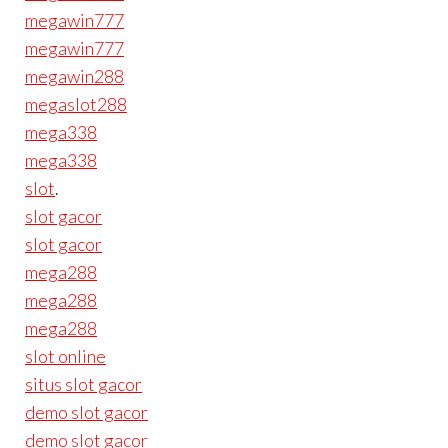
megawin777
megawin777
megawin288
megaslot288
mega338
mega338
slot
.
slot gacor
slot gacor
mega288
mega288
mega288
slot online
situs slot gacor
demo slot gacor
demo slot gacor