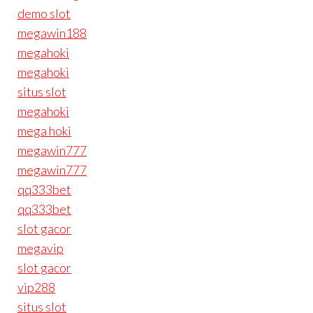
demo slot
megawin188
megahoki
megahoki
situs slot
megahoki
mega hoki
megawin777
megawin777
qq333bet
qq333bet
slot gacor
megavip
slot gacor
vip288
situs slot