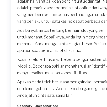
adalah hal yang baik dan penting untuk diingat. 
adalah pemain dapat bermain slot online dari ke
yang memberi pemain bonus pertandingan untuk s
yang berlaku untuk satu kasino dapat berbeda dar
Ada banyak mitos tentang bermain slot yang ser
untuk menang. Sebaliknya, Anda ingin menghindar
membuat Anda mengalami kerugian besar. Setiap 
apa pun saat bermain slot di kasino.
Kasino seluler biasanya bekerja dengan sistem u
Mobile. Beberapa bahkan mengharuskan identifi
menyelesaikan masalah kompatibilitas.
Apakah Anda telah berusaha menghindari bermain m
untuk mengubah cara Anda mencoba game-game in
Anda jatuh cinta satu sama lain.
Category
Uncategorized