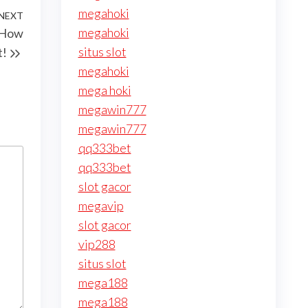
megahoki
NEXT
Next
megahoki
 How
Post
situs slot
t!
megahoki
mega hoki
megawin777
megawin777
qq333bet
qq333bet
slot gacor
megavip
slot gacor
vip288
situs slot
mega188
mega188