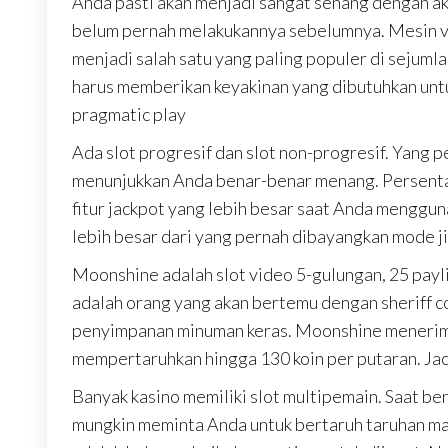
Anda pasti akan menjadi sangat senang dengan akt
belum pernah melakukannya sebelumnya. Mesin v
menjadi salah satu yang paling populer di sejuml
harus memberikan keyakinan yang dibutuhkan untuk
pragmatic play
Ada slot progresif dan slot non-progresif. Yang
menunjukkan Anda benar-benar menang. Persentas
fitur jackpot yang lebih besar saat Anda menggu
lebih besar dari yang pernah dibayangkan mode j
Moonshine adalah slot video 5-gulungan, 25 pay
adalah orang yang akan bertemu dengan sheriff c
penyimpanan minuman keras. Moonshine menerima 
mempertaruhkan hingga 130 koin per putaran. Jack
Banyak kasino memiliki slot multipemain. Saat ber
mungkin meminta Anda untuk bertaruh taruhan 