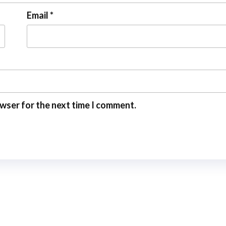
Email
*
owser for the next time I comment.