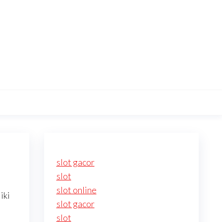
slot gacor
slot
slot online
iki
slot gacor
h
slot