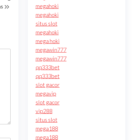
megahoki
ms
megahoki
situs slot
megahoki
mega hoki
megawin777
megawin777
qq333bet
qq333bet
slot gacor
megavip
slot gacor
vip288
situs slot
mega188
mega188