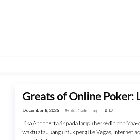
Skip
to
the
content
Greats of Online Poker:
December 8, 2025
By
duu5zadminmq
0
Jika Anda tertarik pada lampu berkedip dan “cha-c
waktu atau uang untuk pergi ke Vegas, internet a