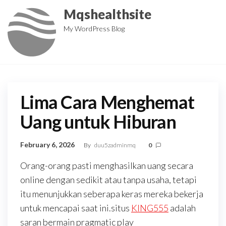
Skip
Mqshealthsite
to
My WordPress Blog
the
content
Lima Cara Menghemat
Uang untuk Hiburan
February 6, 2026
By
duu5zadminmq
0
Orang-orang pasti menghasilkan uang secara
online dengan sedikit atau tanpa usaha, tetapi
itu menunjukkan seberapa keras mereka bekerja
untuk mencapai saat ini.situs
KING555
adalah
saran bermain pragmatic play