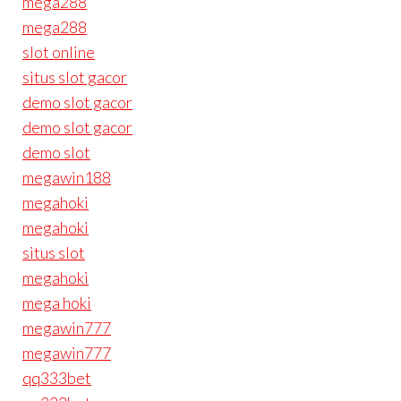
mega288
mega288
slot online
situs slot gacor
demo slot gacor
demo slot gacor
demo slot
megawin188
megahoki
megahoki
situs slot
megahoki
mega hoki
megawin777
megawin777
qq333bet