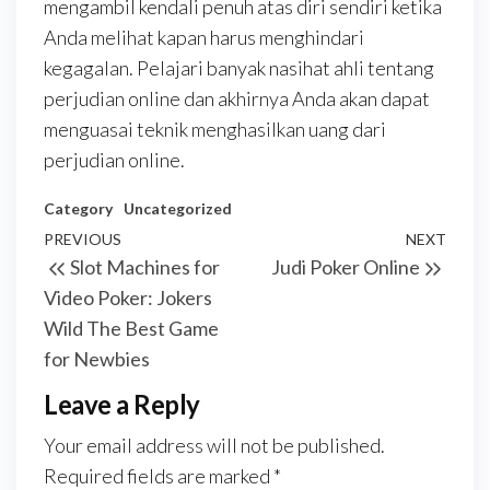
mengambil kendali penuh atas diri sendiri ketika
Anda melihat kapan harus menghindari
kegagalan. Pelajari banyak nasihat ahli tentang
perjudian online dan akhirnya Anda akan dapat
menguasai teknik menghasilkan uang dari
perjudian online.
Category
Uncategorized
Post
Previous
PREVIOUS
NEXT
Next
Slot Machines for
Judi Poker Online
navigation
Post
Post
Video Poker: Jokers
Wild The Best Game
for Newbies
Leave a Reply
Your email address will not be published.
Required fields are marked
*