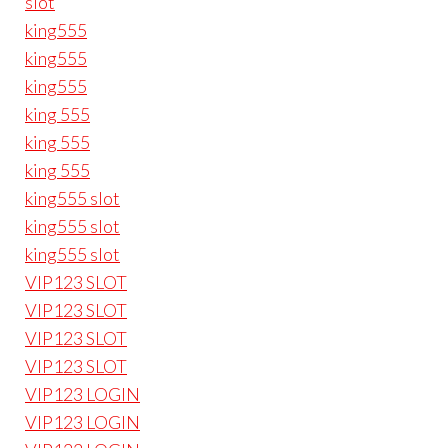
slot
king555
king555
king555
king 555
king 555
king 555
king555 slot
king555 slot
king555 slot
VIP123 SLOT
VIP123 SLOT
VIP123 SLOT
VIP123 SLOT
VIP123 LOGIN
VIP123 LOGIN