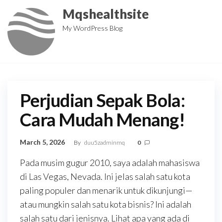
Skip
Mqshealthsite
to
My WordPress Blog
the
content
Perjudian Sepak Bola:
Cara Mudah Menang!
March 5, 2026
By
duu5zadminmq
0
Pada musim gugur 2010, saya adalah mahasiswa
di Las Vegas, Nevada. Ini jelas salah satu kota
paling populer dan menarik untuk dikunjungi—
atau mungkin salah satu kota bisnis? Ini adalah
salah satu dari jenisnya. Lihat apa yang ada di