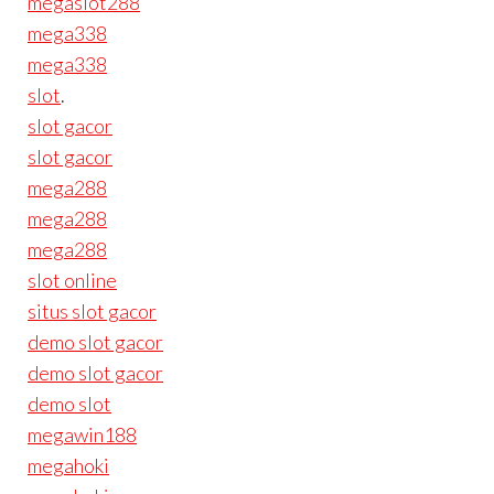
megaslot288
mega338
mega338
slot
.
slot gacor
slot gacor
mega288
mega288
mega288
slot online
situs slot gacor
demo slot gacor
demo slot gacor
demo slot
megawin188
megahoki