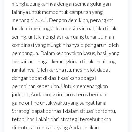
menghubungkannya dengan semua gulungan
lainnya untuk membentuk campuran yang
menang dipukul. Dengan demikian, perangkat
lunak ini memungkinkan mesin virtual, jika tidak
sering, untuk menghasilkan uang tunai. Jumlah
kombinasi yang mungkin hanya dipengaruhi oleh
pembangun. Dalam kebanyakan kasus, hasil yang
berkaitan dengan kemungkinan tidak terhitung
jumlahnya. Oleh karena itu, mesin slot dapat
dengan tepat diklasifikasikan sebagai
permainan kebetulan. Untuk memenangkan
jackpot, Anda mungkin harus terus bermain
game online untuk waktu yang sangat lama.
Strategi dapat berhasil dalam situasi tertentu,
tetapi hasil akhir dari strategi tersebut akan
ditentukan oleh apa yang Anda berikan.