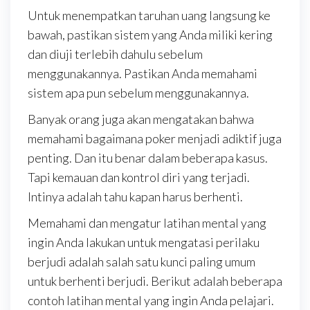
Untuk menempatkan taruhan uang langsung ke
bawah, pastikan sistem yang Anda miliki kering
dan diuji terlebih dahulu sebelum
menggunakannya. Pastikan Anda memahami
sistem apa pun sebelum menggunakannya.
Banyak orang juga akan mengatakan bahwa
memahami bagaimana poker menjadi adiktif juga
penting. Dan itu benar dalam beberapa kasus.
Tapi kemauan dan kontrol diri yang terjadi.
Intinya adalah tahu kapan harus berhenti.
Memahami dan mengatur latihan mental yang
ingin Anda lakukan untuk mengatasi perilaku
berjudi adalah salah satu kunci paling umum
untuk berhenti berjudi. Berikut adalah beberapa
contoh latihan mental yang ingin Anda pelajari.